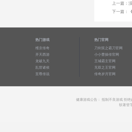
上一篇：
下一篇：
热门游戏
热门官网
维京传奇
刀剑笑之霸刀官网
开天西游
小小曹操传官网
龙破九天
王城霸主官网
乱世诸侯
无双之王官网
至尊传说
传奇岁月官网
健康游戏公告： 抵制不良游戏 拒绝
软著登字第1