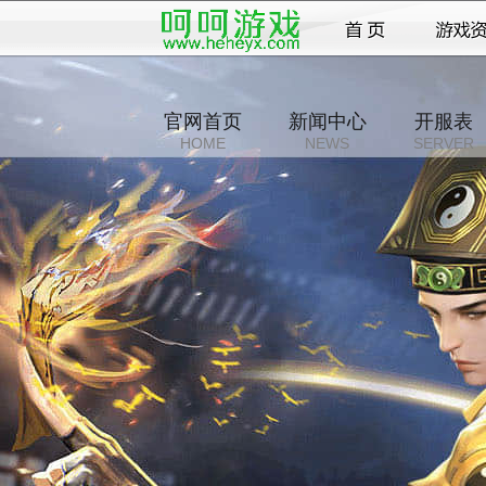
官网首页
新闻中心
开服表
HOME
NEWS
SERVER