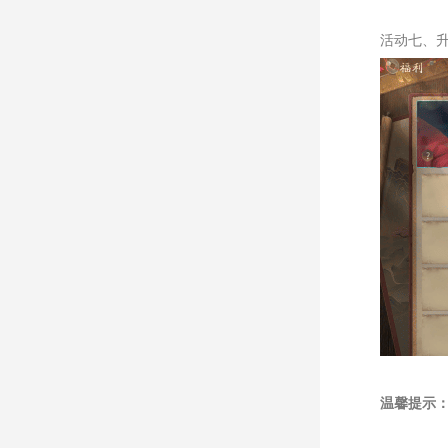
活动七、
温馨提示