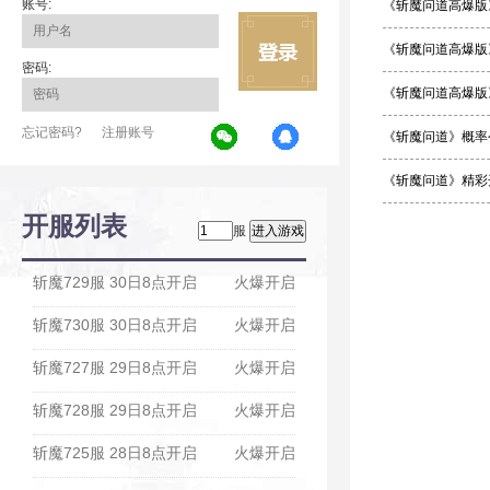
账号:
《斩魔问道高爆版
《斩魔问道高爆版
密码:
《斩魔问道高爆版
忘记密码?
注册账号
《斩魔问道》概率
《斩魔问道》精彩
开服列表
服
斩魔729服 30日8点开启
火爆开启
斩魔730服 30日8点开启
火爆开启
斩魔727服 29日8点开启
火爆开启
斩魔728服 29日8点开启
火爆开启
斩魔725服 28日8点开启
火爆开启