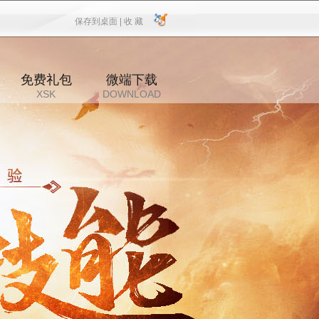
保存到桌面 |
收 藏
保存到桌面
|
收 藏
免费礼包
微端下载
XSK
DOWNLOAD