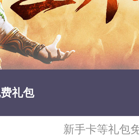
免费礼包
新手卡等礼包