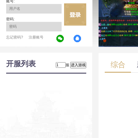
账号:
密码:
忘记密码?
注册账号
开服列表
综合
服