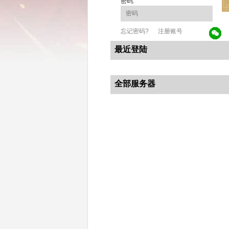
密码:
忘记密码?
注册账号
最近登陆
全部服务器