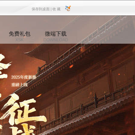
保存到桌面 |
收 藏
保存到桌面
|
收 藏
免费礼包
微端下载
XSK
DOWNLOAD