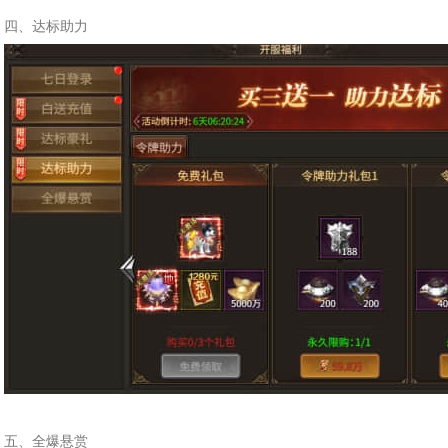
四、达标助力
五、全爆悬赏