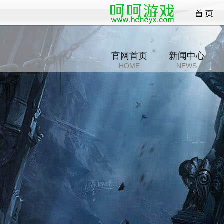
录
官网首页
新闻中心
HOME
NEWS