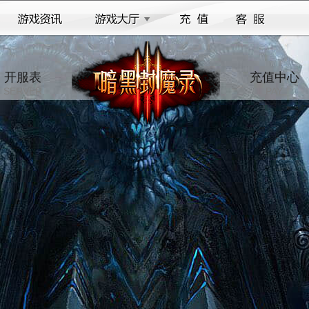
开服表
充值中心
SERVER
PAY