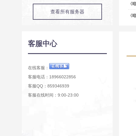
06-0
《暗
查看所有服务器
05-2
《暗
05-1
《暗
04-2
《暗
客服中心
04-1
《暗
04-0
在线客服：
客服电话：18966022856
客服QQ：859346939
客服在线时间：9:00-23:00